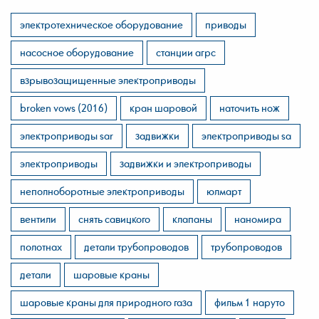
электротехническое оборудование
приводы
насосное оборудование
станции агрс
взрывозащищенные электроприводы
broken vows (2016)
кран шаровой
наточить нож
электроприводы sar
задвижки
электроприводы sa
электроприводы
задвижки и электроприводы
неполноборотные электроприводы
юлмарт
вентили
снять савицкого
клапаны
наномира
полотнах
детали трубопроводов
трубопроводов
детали
шаровые краны
шаровые краны для природного газа
фильм 1 наруто