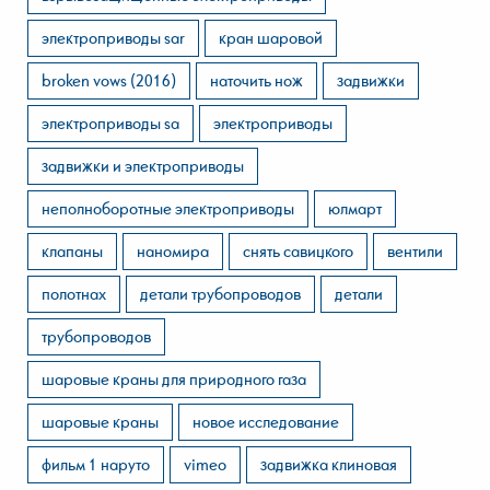
электроприводы sar
кран шаровой
broken vows (2016)
наточить нож
задвижки
электроприводы sa
электроприводы
задвижки и электроприводы
неполноборотные электроприводы
юлмарт
клапаны
наномира
снять савицкого
вентили
полотнах
детали трубопроводов
детали
трубопроводов
шаровые краны для природного газа
шаровые краны
новое исследование
фильм 1 наруто
vimeo
задвижка клиновая