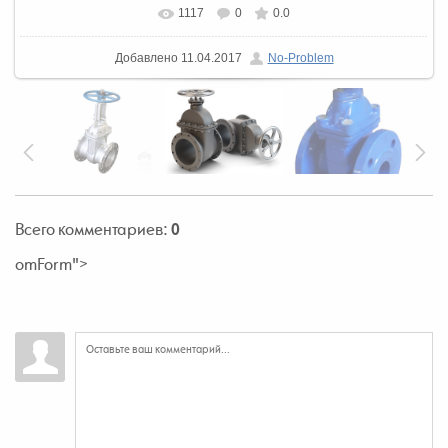
1117
0
0.0
В реальном размере
1068x828
/ 351.5Kb
Добавлено
11.04.2017
No-Problem
Всего комментариев
:
0
omForm">