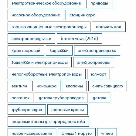
электротехническое оборудование
приводы
насосное оборудование
станции агрс
взрывозащищенные электроприводы
наточить нож
электроприводы sar
broken vows (2016)
кран шаровой
задвижки
электроприводы sa
задвижки и электроприводы
электроприводы
неполноборотные электроприводы
юлмарт
вентили
наномира
клапаны
снять савицкого
полотнах
детали трубопроводов
детали
трубопроводов
шаровые краны
шаровые краны для природного газа
новое исследование
фильм 1 наруто
vimeo